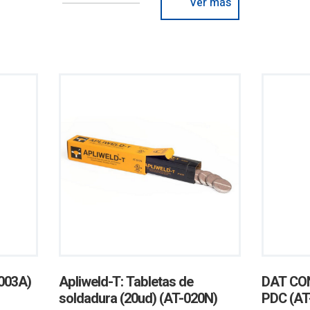
Ver más
-003A)
Apliweld-T: Tabletas de
DAT CO
soldadura (20ud) (AT-020N)
PDC (AT