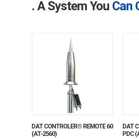
A System You
Can 
moldes
DAT CONTROLER® REMOTE 60
DAT C
(AT-2560)
PDC (